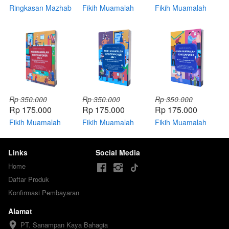
Ringkasan Mazhab
Fikih Muamalah
Fikih Muamalah
Syafii
Kontemporer Jilid 6
Kontemporer Jilid 5
Rp 350.000
Rp 350.000
Rp 350.000
Rp 175.000
Rp 175.000
Rp 175.000
Fikih Muamalah
Fikih Muamalah
Fikih Muamalah
Kontemporer 4
Kontemporer Jilid 3
Kontemporer Jilid 2
Links
Social Media
Home
Daftar Produk
Konfirmasi Pembayaran
Alamat
PT. Sanampan Kaya Bahagia
