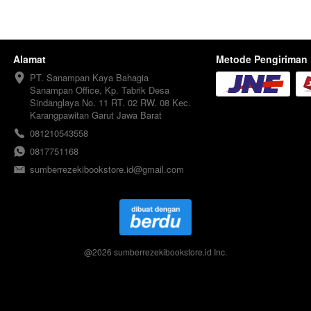
Alamat
Metode Pengiriman
PT. Sanampan Kaya Bahagia

Sanampan Office, Kp. Tabrik Desa 
Sindanglaya No. 11 RT. 02 RW. 08 Kec. 
Karangpawitan Garut Jawa Barat
081210543558
0817751168
sumberrezekibookstore.id@gmail.com
@
2026
sumberrezekibookstore.id Inc.