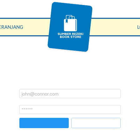
ERANJANG
`
`