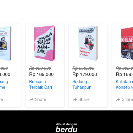
.000
Rp 338.000
Rp 358.000
Rp 338.
9.000
Rp 169.000
Rp 179.000
Rp 169
bang
Rencana
Sedang
Khilafah
sme
Terbaik Dari
Tuhanpun
Konsep 
yang Maha Baik
Cemburu
Realitas
re
Share
Share
Shar