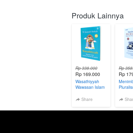
Produk Lainnya
Rp 338.000
Rp 358
Rp 169.000
Rp 17
Wasathiyyah
Menim
Wawasan Islam
Plurali
tentang
Moderasi
Share
Sha
Beragama