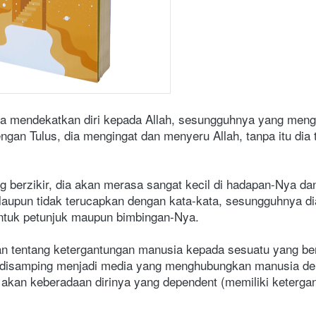
ara mendekatkan diri kepada Allah, sesungguhnya yang menga
gan Tulus, dia mengingat dan menyeru Allah, tanpa itu dia 
g berzikir, dia akan merasa sangat kecil di hadapan-Nya da
alaupun tidak terucapkan dengan kata-kata, sesungguhnya d
entuk petunjuk maupun bimbingan-Nya.
n tentang ketergantungan manusia kepada sesuatu yang bers
oa, disamping menjadi media yang menghubungkan manusia den
akan keberadaan dirinya yang dependent (memiliki keterga