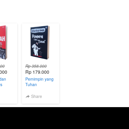
000
Rp 358.000
.000
Rp 179.000
 dan
Pemimpin yang
vs
Tuhan
e
Share