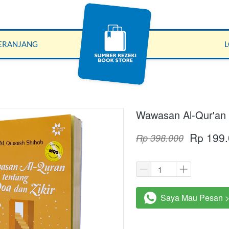
ERANJANG
Wawasan Al-Qur'an t
Rp 199
Rp 398.000
Saya Mau Pesan >
`