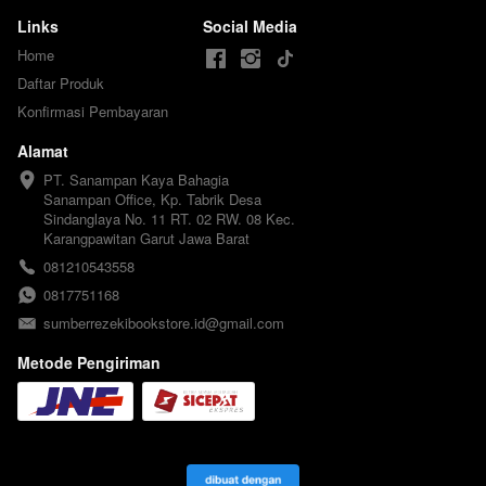
Links
Social Media
Home
Daftar Produk
Konfirmasi Pembayaran
Alamat
PT. Sanampan Kaya Bahagia

Sanampan Office, Kp. Tabrik Desa 
Sindanglaya No. 11 RT. 02 RW. 08 Kec. 
Karangpawitan Garut Jawa Barat
081210543558
0817751168
sumberrezekibookstore.id@gmail.com
Metode Pengiriman