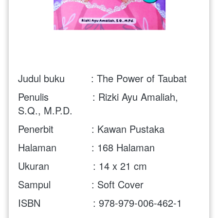
Judul buku         : The Power of Taubat
Penulis               : Rizki Ayu Amaliah, 
S.Q., M.P.D.
Penerbit             : Kawan Pustaka
Halaman            : 168 Halaman
Ukuran               : 14 x 21 cm 
Sampul              : Soft Cover
ISBN                  : 978-979-006-462-1