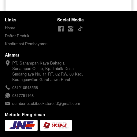
Links
Social Media
Home
Daftar Produk
Konfirmasi Pembayaran
Alamat
PT. Sanampan Kaya Bahagia

Sanampan Office, Kp. Tabrik Desa 
Sindanglaya No. 11 RT. 02 RW. 08 Kec. 
Karangpawitan Garut Jawa Barat
081210543558
0817751168
sumberrezekibookstore.id@gmail.com
Metode Pengiriman