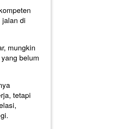
 kompeten 
jalan di 
ar, mungkin 
 yang belum 
nya 
ja, tetapi 
lasi, 
gi. 