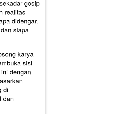
 sekadar gosip 
h realitas 
pa didengar, 
dan siapa 
song karya 
mbuka sisi 
ini dengan 
dasarkan 
di 
 dan 