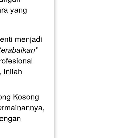
ra yang 
Jika Anda ingin berhenti menjadi 
“pekerja keras yang terabaikan” 
ofesional 
inilah 
mong Kosong 
ermainannya, 
engan 