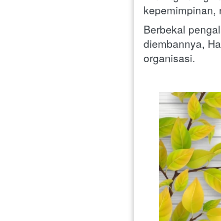
kepemimpinan, re
Berbekal pengala
diembannya, Has
organisasi.