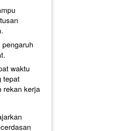
mpu 
usan 
. 
pengaruh 
t. 
at waktu 
tepat 
rekan kerja 
jarkan 
ecerdasan 