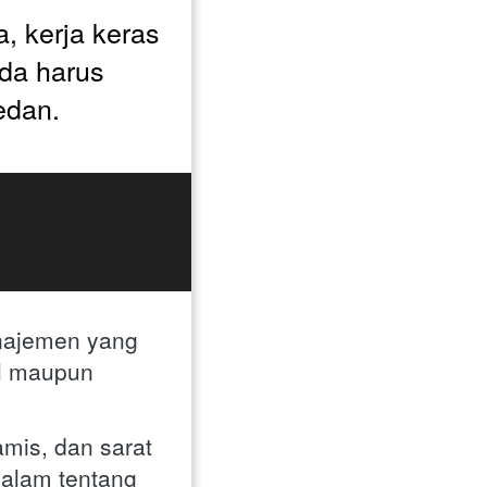
, kerja keras 
da harus 
edan.
najemen yang 
l maupun 
mis, dan sarat 
lam tentang 