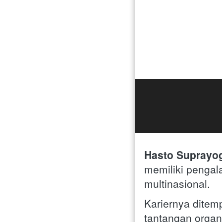
Hasto Suprayo
memiliki pengal
multinasional. 
Kariernya ditemp
tantangan orga