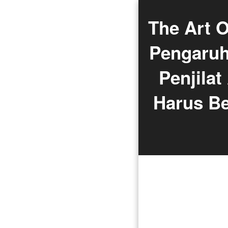
The Art 
Pengaruh
Penjilat
Harus Be