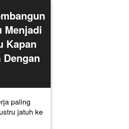
embangun 
 Menjadi 
u Kapan 
 Dengan 
ja paling 
ustru jatuh ke 