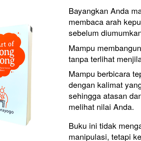
Bayangkan Anda ma
membaca arah keput
sebelum diumumkan
Mampu membangun 
tanpa terlihat menjila
Mampu berbicara tep
dengan kalimat yang 
sehingga atasan dan 
melihat nilai Anda. 
Buku ini tidak menga
manipulasi, tetapi k