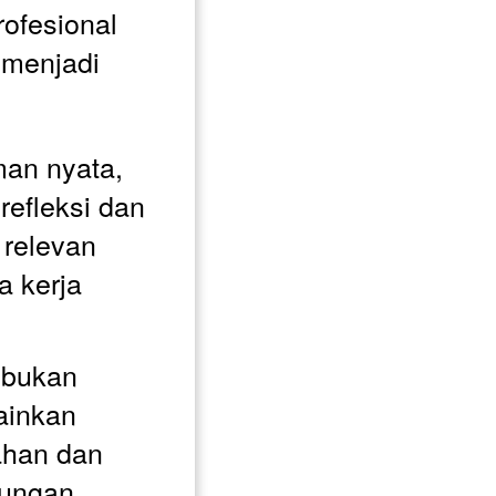
rofesional 
 menjadi 
man nyata, 
refleksi dan 
 relevan 
 kerja 
 bukan 
ainkan 
han dan 
ungan 