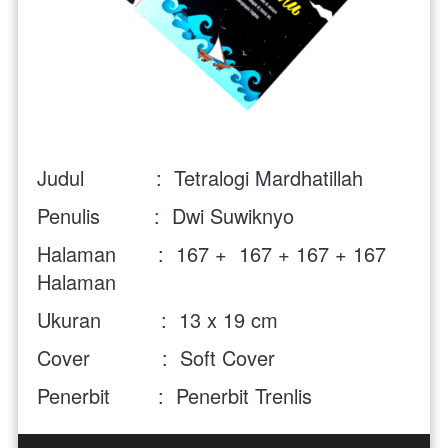
Judul            :  Tetralogi Mardhatillah
Penulis         :  Dwi Suwiknyo 
Halaman       :  167 +  
167
 + 
167
 + 
167
Halaman 
Ukuran          :  13 x 19 cm 
Cover            :  Soft Cover 
Penerbit        :  Penerbit Trenlis