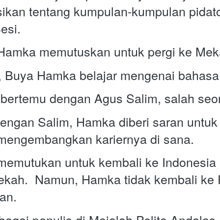
kan tentang kumpulan-kumpulan pidato 
si.  
Hamka memutuskan untuk pergi ke Mek
, Buya Hamka belajar mengenai bahasa 
engan Salim, Hamka diberi saran untuk l
 mengembangkan kariernya di sana. 
emutukan untuk kembali ke Indonesia s
ekah.  Namun, Hamka tidak kembali ke 
an. 
agai penulis di Majalah Pelita Andalas.