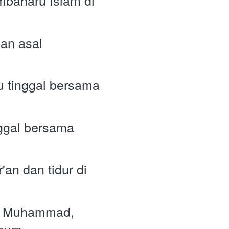
baharu Islam di 
an asal 
 tinggal bersama 
ggal bersama 
an dan tidur di 
n Muhammad, 
mum.  