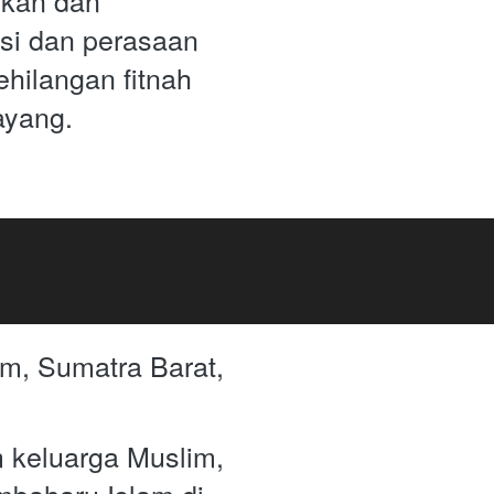
kan dan 
 dan perasaan 
ehilangan fitnah 
ayang.
m, Sumatra Barat, 
m keluarga Muslim, 