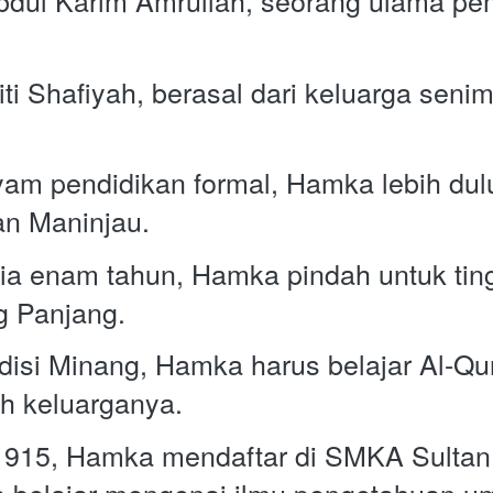
dul Karim Amrullah, seorang ulama pem
i Shafiyah, berasal dari keluarga senim
 pendidikan formal, Hamka lebih dulu
an Maninjau.  
usia enam tahun, Hamka pindah untuk tin
 Panjang. 
isi Minang, Hamka harus belajar Al-Qur'
h keluarganya.  
a 1915, Hamka mendaftar di SMKA Sulta
a belajar mengenai ilmu pengetahuan u