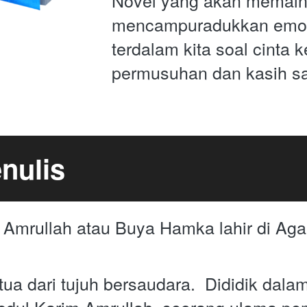
Novel yang akan memain
mencampuradukkan emosi
terdalam kita soal cinta k
permusuhan dan kasih s
nulis
 Amrullah atau Buya Hamka lahir di Aga
 
rtua dari tujuh bersaudara.  Dididik dala