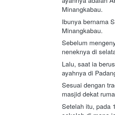
ayahnya adalah Ab
Minangkabau.  
Ibunya bernama Sit
Minangkabau.  
Sebelum mengenyam
neneknya di selat
Lalu, saat ia ber
ayahnya di Padang
Sesuai dengan trad
masjid dekat ruma
Setelah itu, pad
sekolah di mana i