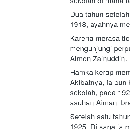
Dua tahun setelah
1918, ayahnya me
Karena merasa tida
mengunjungi perpu
Aimon Zainuddin.
Hamka kerap memb
Akibatnya, ia pun
sekolah, pada 192
asuhan Aiman Ibr
Setelah satu tahu
1925. Di sana ia m