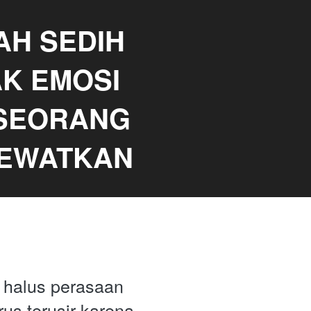
AH SEDIH 
 EMOSI 
SEORANG 
LEWATKAN
halus perasaan 
us terusir karena 