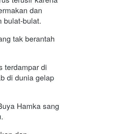
ermakan dan 
 bulat-bulat. 
ng tak berantah 
s terdampar di 
 di dunia gelap 
Buya Hamka sang 
. 