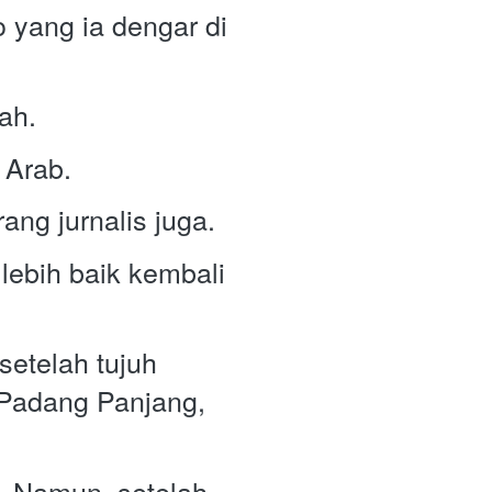
yang ia dengar di 
ah. 
Arab.  
Di Mekah inilah ia bertemu dengan Agus Salim, salah seorang jurnalis juga.  
ebih baik kembali 
etelah tujuh 
Padang Panjang, 
  Namun, setelah 