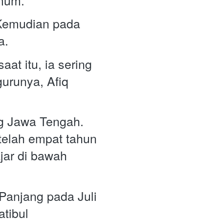
 Kemudian pada 
.  
t itu, ia sering 
urunya, Afiq 
 Jawa Tengah. 
telah empat tahun 
ar di bawah 
Panjang pada Juli 
tibul 