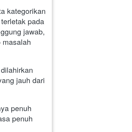
a kategorikan 
erletak pada 
nggung jawab, 
 masalah 
ilahirkan 
ang jauh dari 
ya penuh 
asa penuh 