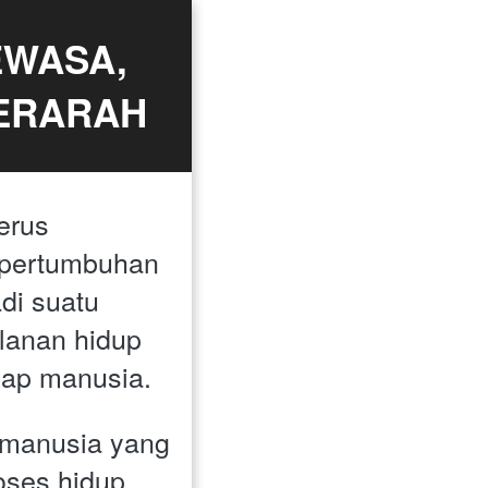
WASA, 
TERARAH
erus 
 pertumbuhan 
i suatu 
lanan hidup 
tiap manusia. 
manusia yang 
ses hidup 