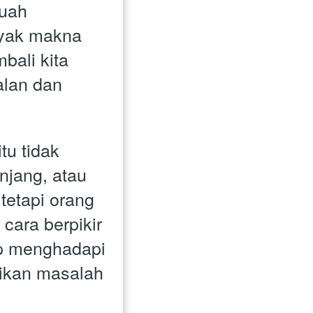
uah 
yak makna 
ali kita 
lan dan 
u tidak 
njang, atau 
etapi orang 
 cara berpikir 
p menghadapi 
ikan masalah 