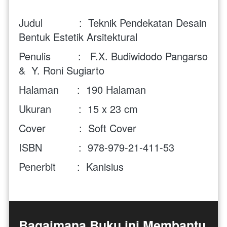
Judul            :  Teknik Pendekatan Desain 
Bentuk Estetik Arsitektural
Penulis         :   F.X. Budiwidodo Pangarso 
&  Y. Roni Sugiarto 
Halaman      :  190 Halaman
Ukuran         :  15 x 23 cm
Cover           :  Soft Cover
ISBN            :  978-979-21-411-53
Penerbit       :  Kanisius
Bagaimana Buku ini Membantu 