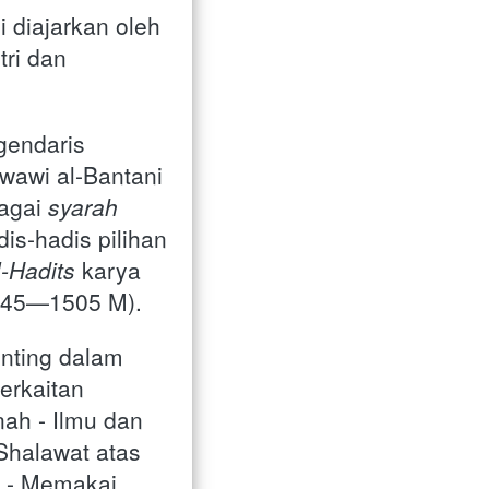
i diajarkan oleh 
ri dan 
gendaris 
awi al-Bantani 
agai
syarah
is-hadis pilihan 
-Hadits
karya 
445—1505 M).
ting dalam 
erkaitan 
ah - Ilmu dan 
halawat atas 
 - Memakai 