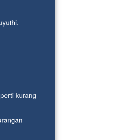
.
yuthi.
erti kurang 
urangan 