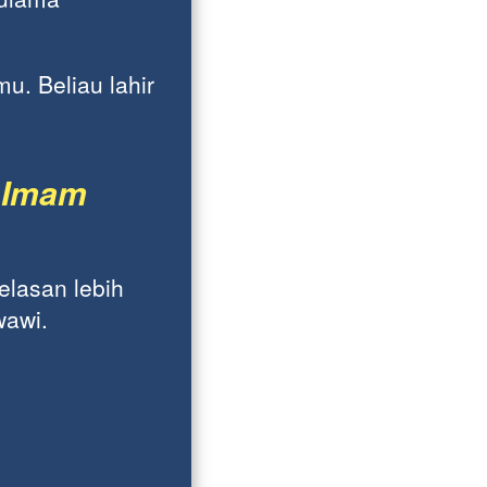
. Beliau lahir 
Imam 
elasan lebih 
wawi. 