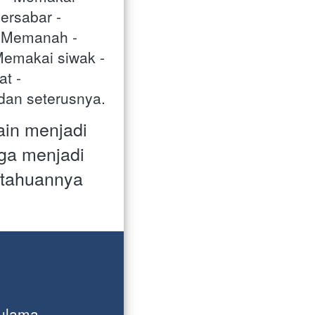
ersabar - 
- Memanah - 
emakai siwak - 
t - 
dan seterusnya.
ain menjadi 
uga menjadi 
tahuannya 
ulama 