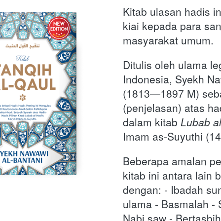
Kitab ulasan hadis in
kiai kepada para sant
masyarakat umum. 
Ditulis oleh ulama le
Indonesia, Syekh Naw
(1813—1897 M) seb
(penjelasan) atas had
dalam kitab
Lubab al
Imam as-Suyuthi (1
Beberapa amalan pen
kitab ini antara lain b
dengan: - Ibadah sun
ulama - Basmalah - S
Nabi saw - Bertasbih