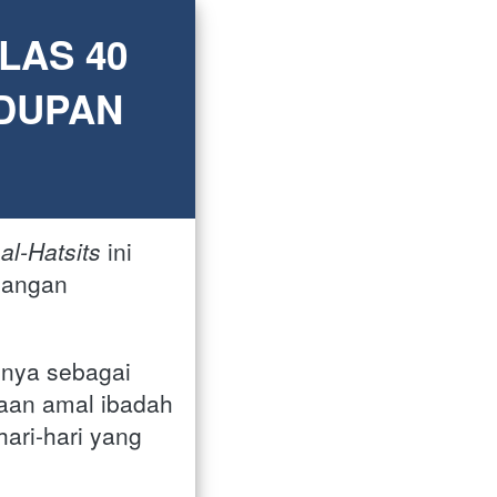
AS 40 
DUPAN 
al-Hatsits
ini 
langan 
nya sebagai 
aan amal ibadah 
hari-hari yang 