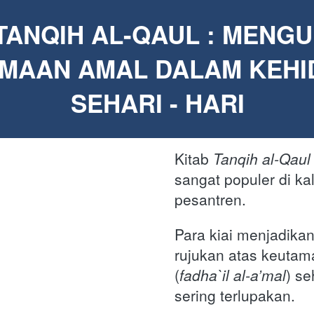
TANQIH AL-QAUL : MENGUL
MAAN AMAL DALAM KEHI
SEHARI - HARI
Kitab
Tanqih al-Qaul 
sangat populer di ka
pesantren. 
Para kiai menjadikan
rujukan atas keutam
(
fadha`il al-a’mal
) se
sering terlupakan. 