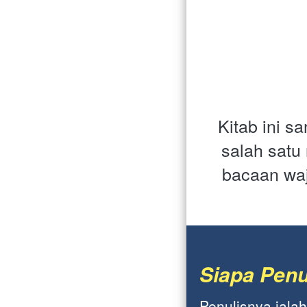
Kitab ini s
salah satu 
bacaan waj
Siapa Penu
Penulisnya ialah