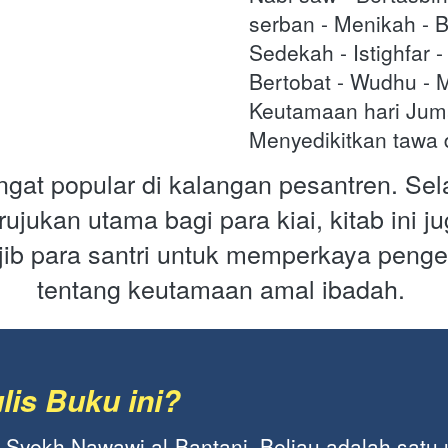
serban - Menikah - B
Sedekah - Istighfar 
Bertobat - Wudhu - M
Keutamaan hari Juma
Menyedikitkan tawa 
angat popular di kalangan pesantren. Sel
rujukan utama bagi para kiai, kitab ini j
ib para santri untuk memperkaya penge
tentang keutamaan amal ibadah
.
lis Buku ini?
 
Syekh Nawawi al-Bantani. Beliau adalah satu 