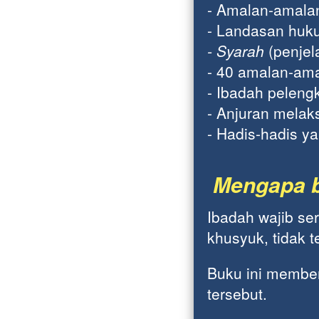
- 
Amalan-amalan 
- Landasan huku
- Syarah
(penjel
- 40 amalan-ama
- Ibadah peleng
- Anjuran melak
- Hadis-hadis y
Mengapa b
Ibadah wajib se
khusyuk, tidak t
Buku ini member
tersebut.