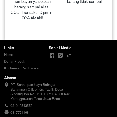
membayarnya setelah 
barang tidak sampai.
barang sampai alias 
COD. Transaksi Dijamin 
100% AMAN!
Links
Social Media
Home
Daftar Produk
Konfirmasi Pembayaran
Alamat
PT. Sanampan Kaya Bahagia

Sanampan Office, Kp. Tabrik Desa 
Sindanglaya No. 11 RT. 02 RW. 08 Kec. 
Karangpawitan Garut Jawa Barat
081210543558
0817751168