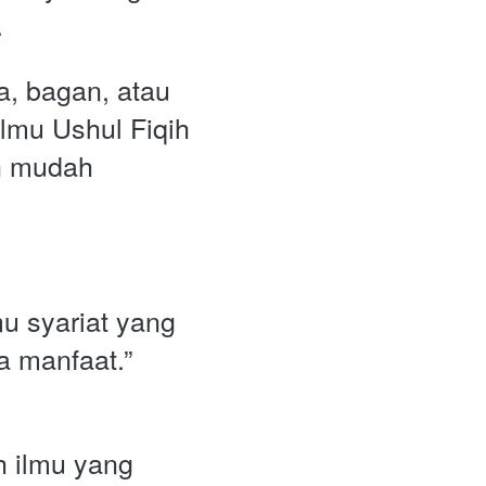
 
, bagan, atau 
lmu Ushul Fiqih 
n mudah 
.
u syariat yang 
a manfaat.”
 ilmu yang 