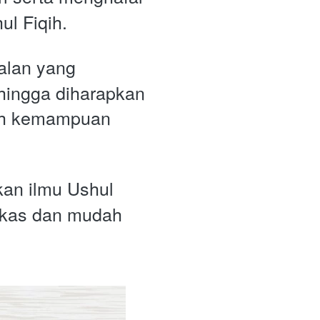
l Fiqih.
alan yang 
ingga diharapkan 
ih kemampuan 
an ilmu Ushul 
gkas dan mudah 