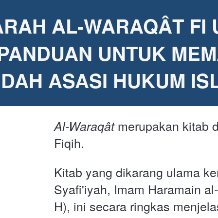
ARAH AL-WARAQÂT FI 
: PANDUAN UNTUK MEM
IDAH ASASI HUKUM IS
merupakan kitab d
Al-Waraqât
Fiqih.
Kitab yang dikarang ulama k
Syafi'iyah, Imam Haramain al-
H), ini secara ringkas menjel