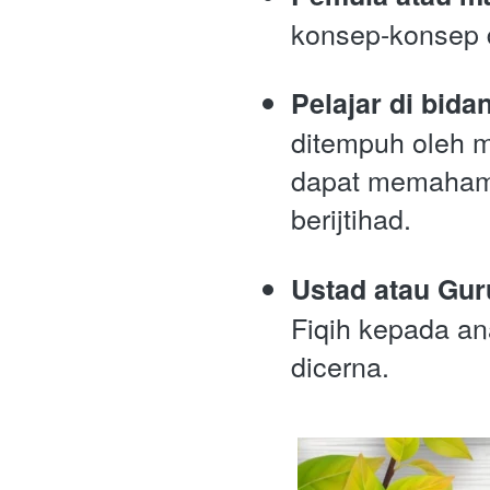
konsep-konsep d
Pelajar di bid
ditempuh oleh 
dapat memahami
berijtihad.
Ustad atau Gur
Fiqih kepada a
dicerna.