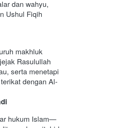
ar dan wahyu, 
n Ushul Fiqih 
luruh makhluk 
ejak Rasulullah 
u, serta menetapi 
 terikat dengan Al-
di
jar hukum Islam—