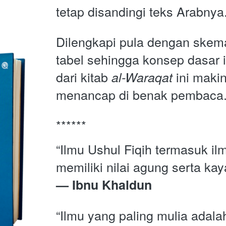
tetap disandingi teks Arabnya.
Dilengkapi pula dengan skema
tabel sehingga konsep dasar i
dari kitab
ini maki
al-Waraqat
menancap di benak pembaca
******
“Ilmu Ushul Fiqih termasuk ilm
memiliki nilai agung serta kay
— Ibnu Khaldun
“Ilmu yang paling mulia adalah