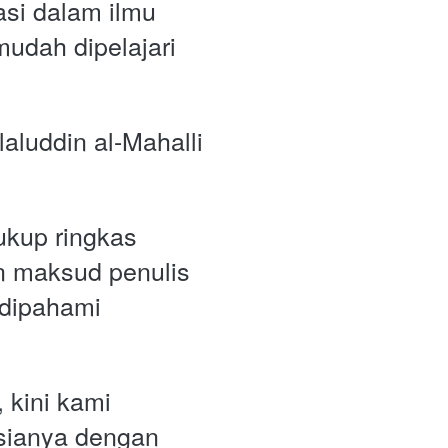
si dalam ilmu 
udah dipelajari 
laluddin al-Mahalli 
kup ringkas 
n maksud penulis
dipahami 
kini kami 
sianya dengan 