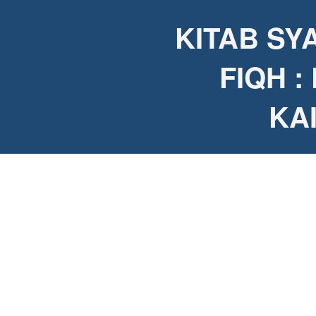
KITAB SY
FIQH 
KA