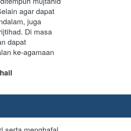
ditempuh mujtahid 
lain agar dapat 
alam, juga 
jtihad. Di masa 
n dapat 
lan ke-agamaan 
ail
i serta menghafal 