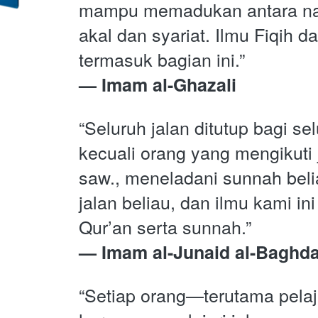
mampu memadukan antara nal
akal dan syariat. Ilmu Fiqih da
termasuk bagian ini.”
— Imam al-Ghazali
“Seluruh jalan ditutup bagi se
kecuali orang yang mengikuti j
saw., meneladani sunnah belia
jalan beliau, dan ilmu kami ini
Qur’an serta sunnah.”
—
Imam al-Junaid al-Baghda
“Setiap orang—terutama pela