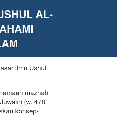
USHUL AL-
AHAMI 
LAM
asar ilmu Ushul 
enamaan mazhab 
Juwaini (w. 478 
askan konsep-