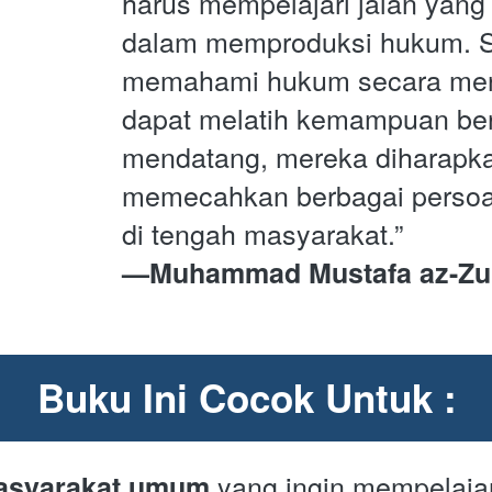
harus mempelajari jalan yang 
dalam memproduksi hukum. Se
memahami hukum secara mend
dapat melatih kemampuan beri
mendatang, mereka diharapka
memecahkan berbagai persoa
di tengah masyarakat.”
—Muhammad Mustafa az-Zuh
Buku Ini Cocok Untuk :
yang ingin mempelajar
asyarakat umum