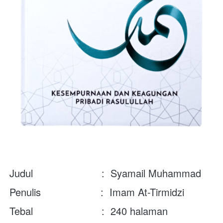
Judul                       :  
Syamail Muhammad
Penulis                    :  
Imam At-Tirmidzi
Tebal                       :  240
 halaman