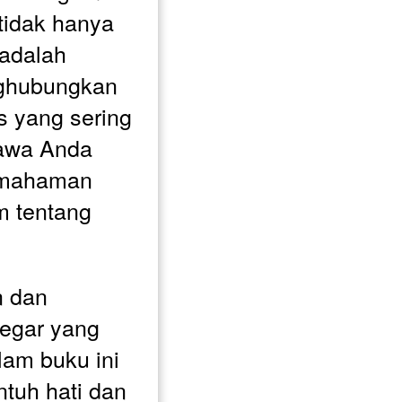
 tidak hanya 
adalah 
ghubungkan 
 yang sering 
bawa Anda 
emahaman 
 tentang 
 dan 
egar yang 
lam buku ini 
tuh hati dan 