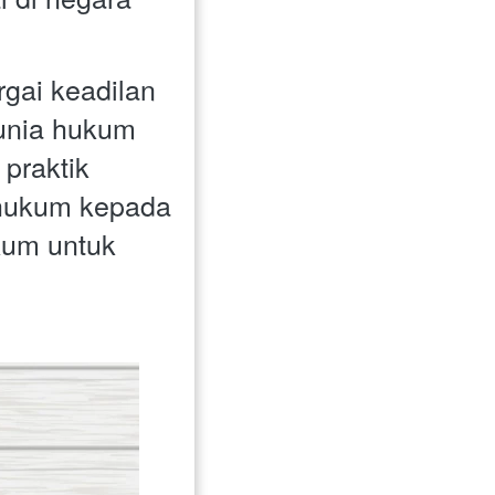
ai keadilan 
unia hukum 
raktik 
 hukum kepada 
um untuk 