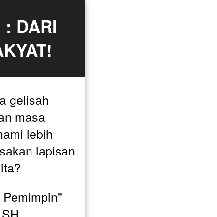
 DARI 
AKYAT!
 gelisah 
an masa 
ami lebih 
sakan lapisan 
ita?
 Pemimpin" 
 SH, 