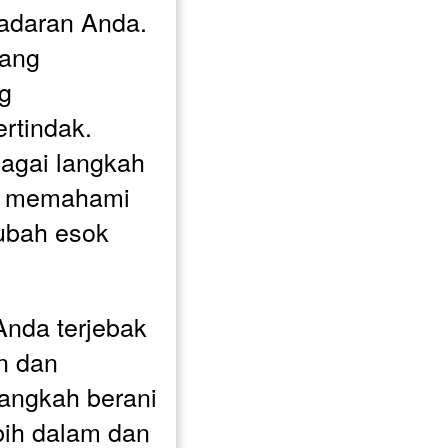
daran Anda. 
ang 
g 
tindak. 
agai langkah 
k memahami 
bah esok 
Anda terjebak 
n dan 
angkah berani 
ih dalam dan 