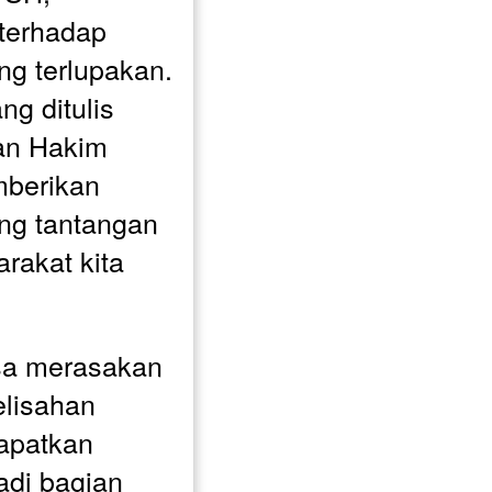
terhadap 
g terlupakan. 
g ditulis 
an Hakim 
berikan 
ang tantangan 
akat kita 
a merasakan 
isahan 
apatkan 
adi bagian 