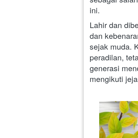
ini.
Lahir dan dib
dan kebenaran
sejak muda. K
peradilan, te
generasi mend
mengikuti je