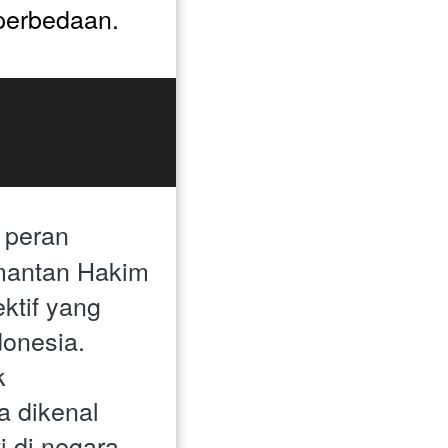
erbedaan. 
peran 
mantan Hakim 
tif yang 
onesia. 
 
 dikenal 
 di negara 