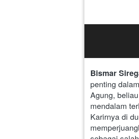
Bismar Sireg
penting dalam
Agung, belia
mendalam terh
Karirnya di d
memperjuangka
sebagai salah