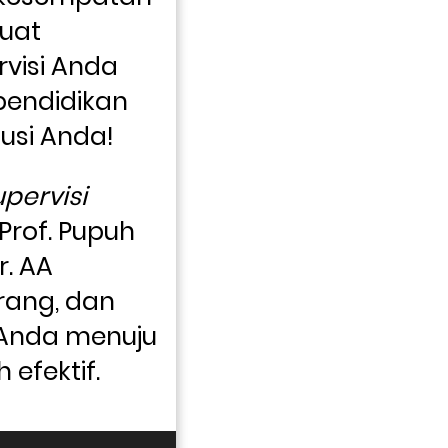
uat 
isi Anda 
endidikan 
tusi Anda! 
upervisi 
Prof. Pupuh 
. AA 
rang, dan 
Anda menuju 
 efektif. 