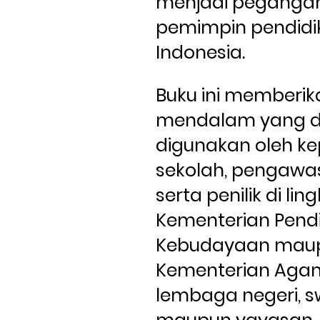
menjadi pegangan
pemimpin pendidik
Indonesia. 
Buku ini memberi
mendalam yang d
digunakan oleh ke
sekolah, pengawas
serta penilik di lin
Kementerian Pendi
Kebudayaan maup
Kementerian Agama
lembaga negeri, sw