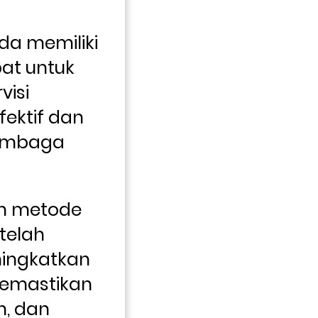
a memiliki 
t untuk 
isi 
ektif dan 
lembaga 
an metode 
telah 
ingkatkan 
memastikan 
, dan 