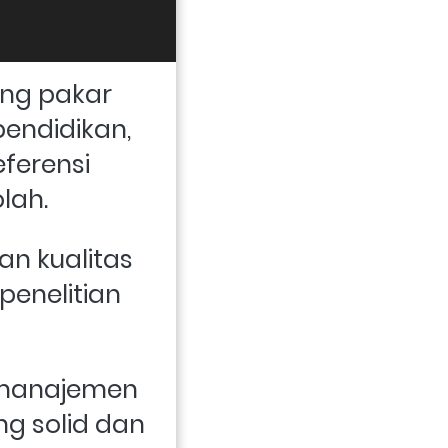
ng pakar 
ndidikan, 
ferensi 
lah. 
n kualitas 
enelitian 
manajemen 
g solid dan 