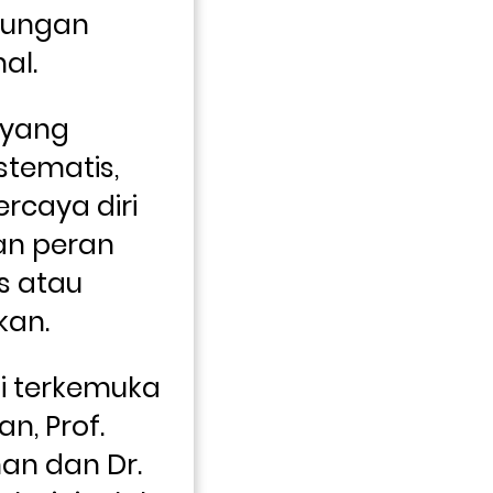
kungan 
al. 
yang 
stematis, 
rcaya diri 
n peran 
 atau 
kan.
li terkemuka 
n, Prof. 
n dan Dr. 