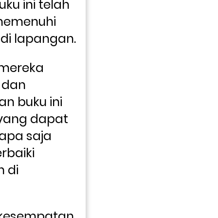
ku ini telah 
memenuhi 
kebutuhan praktis di lapangan. 
mereka 
dan 
n buku ini 
 yang dapat 
apa saja 
baiki 
 di 
kesempatan 