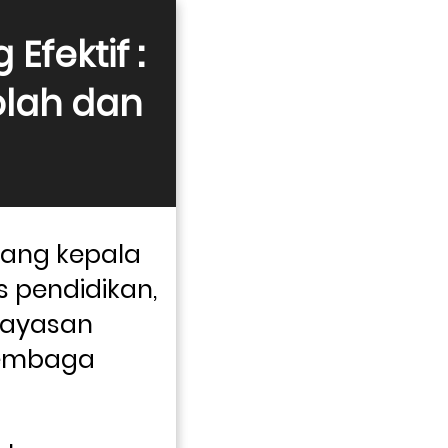
fektif : 
lah dan 
ang kepala 
 pendidikan, 
yayasan 
embaga 