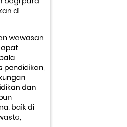
 bagi para 
an di 
kan wawasan 
apat 
pala 
 pendidikan, 
gkungan 
dikan dan 
un 
, baik di 
asta, 