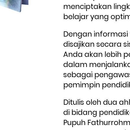
menciptakan ling
belajar yang optim
Dengan informasi 
disajikan secara si
Anda akan lebih pe
dalam menjalanka
sebagai pengawas
pemimpin pendidi
Ditulis oleh dua ah
di bidang pendidika
Pupuh Fathurrohma