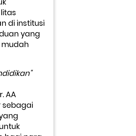
k 
itas 
 di institusi 
duan yang 
 mudah 
ndidikan"
. AA 
 sebagai 
yang 
untuk 