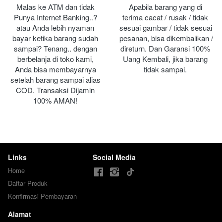
Malas ke ATM dan tidak 
Apabila barang yang di 
Punya Internet Banking..? 
terima cacat / rusak / tidak 
atau Anda lebih nyaman 
sesuai gambar / tidak sesuai 
bayar ketika barang sudah 
pesanan, bisa dikembalikan / 
sampai? Tenang.. dengan 
direturn. Dan Garansi 100% 
berbelanja di toko kami, 
Uang Kembali, jika barang 
Anda bisa membayarnya 
tidak sampai.
setelah barang sampai alias 
COD. Transaksi Dijamin 
100% AMAN!
Links
Social Media
Home
Daftar Produk
Konfirmasi Pembayaran
Alamat