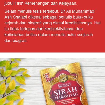
judul Fikih Kemenangan dan Kejayaan.
Selain menulis tesis tersebut, Dr Ali Muhammad 
Ash Shalabi dikenal sebagai penulis buku-buku 
sejarah dan biografi yang diakui kredibilitasnya. Hal 
itu tidak terlepas dari keobjektivitasan dan 
keilmiahan beliau dalam menulis buku ssejarah 
dan biografi.