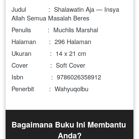
Judul            :  Shalawatin Aja — Insya 
Allah Semua Masalah Beres
Penulis         :  Muchlis Marshal 
Halaman       :  296 Halaman 
Ukuran          :  14 x 21 cm
Cover            :  Soft Cover 
Isbn               :  9786026358912 
Penerbit        :  Wahyuqolbu
Bagaimana Buku Ini Membantu 
Anda?