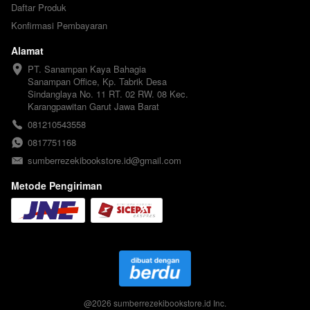
Daftar Produk
Konfirmasi Pembayaran
Alamat
PT. Sanampan Kaya Bahagia

Sanampan Office, Kp. Tabrik Desa 
Sindanglaya No. 11 RT. 02 RW. 08 Kec. 
Karangpawitan Garut Jawa Barat
081210543558
0817751168
sumberrezekibookstore.id@gmail.com
Metode Pengiriman
@
2026
sumberrezekibookstore.id Inc.