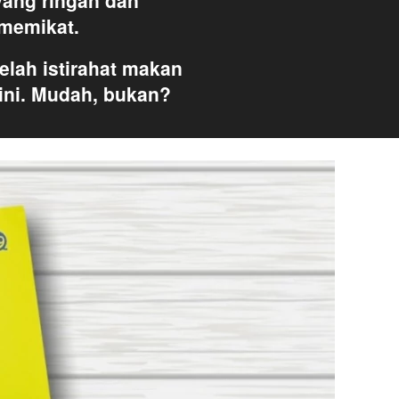
ang ringan dan 
memikat. 
lah istirahat makan 
ini. Mudah, bukan?