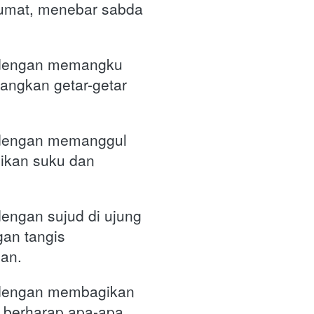
 umat, menebar sabda 
dengan memangku 
ngkan getar-getar 
dengan memanggul 
ikan suku dan 
ngan sujud di ujung 
n tangis 
an.
dengan membagikan 
 berharap apa-apa.