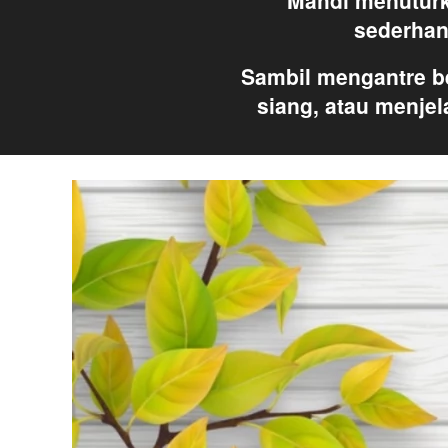
Mahdi menuturk
sederhan
Sambil mengantre be
siang, atau menje