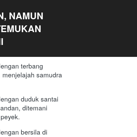
, NAMUN 
TEMUKAN 
I
engan terbang 
, menjelajah samudra 
engan duduk santai 
andan, ditemani 
mpeyek.
ngan bersila di 