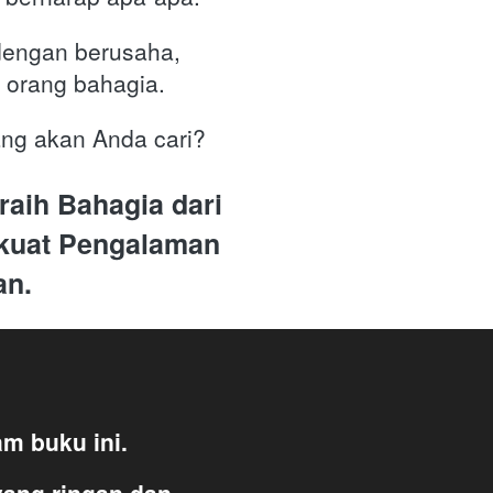
engan berusaha, 
p orang bahagia.
ng akan Anda cari?
ih Bahagia dari 
kuat Pengalaman 
n. 
m buku ini.