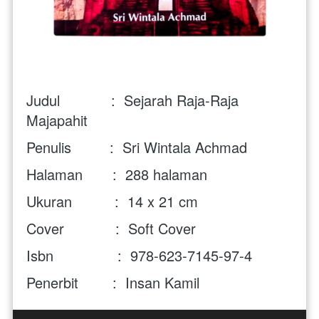
Judul            :  Sejarah Raja-Raja 
Majapahit
Penulis         :  Sri Wintala Achmad
Halaman       :  
288 halaman
Ukuran          :  14 x 21 cm
Cover            :  Soft Cover 
Isbn               :  
978-623-7145-97-4
Penerbit        :  Insan Kamil