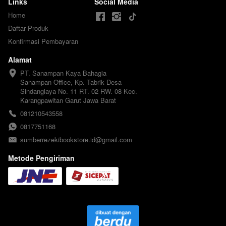
Links
Social Media
Home
Daftar Produk
Konfirmasi Pembayaran
Alamat
PT. Sanampan Kaya Bahagia

Sanampan Office, Kp. Tabrik Desa 
Sindanglaya No. 11 RT. 02 RW. 08 Kec. 
Karangpawitan Garut Jawa Barat
081210543558
0817751168
sumberrezekibookstore.id@gmail.com
Metode Pengiriman