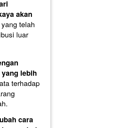
ri 
aya akan 
, yang telah 
usi luar 
engan 
yang lebih 
ta terhadap 
rang 
ah.
bah cara 