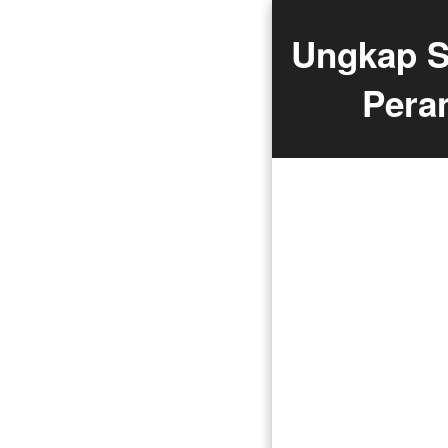
Ungkap S
Pera