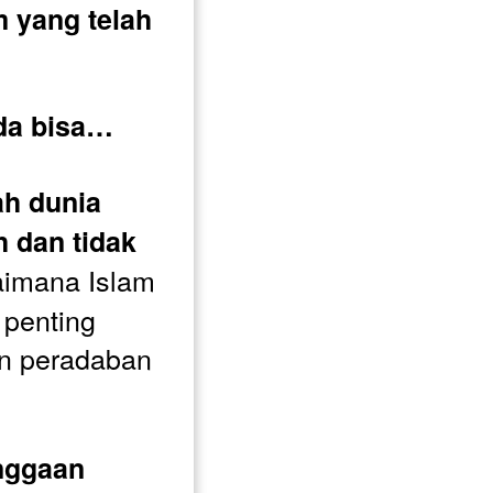
 yang telah 
da bisa…
h dunia 
 dan tidak 
aimana Islam 
penting 
 peradaban 
ggaan 