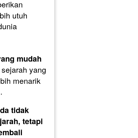
erikan 
ih utuh 
unia 
yang mudah 
sejarah yang 
bih menarik 
.
da tidak 
rah, tetapi 
mbali 