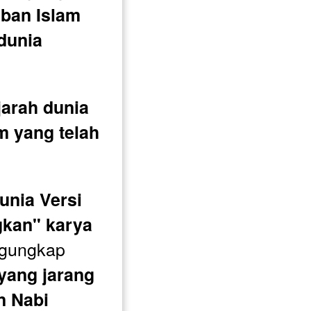
ban Islam 
unia 
arah dunia 
m yang telah 
nia Versi 
gkan" karya 
 mengungkap 
yang jarang 
 Nabi 