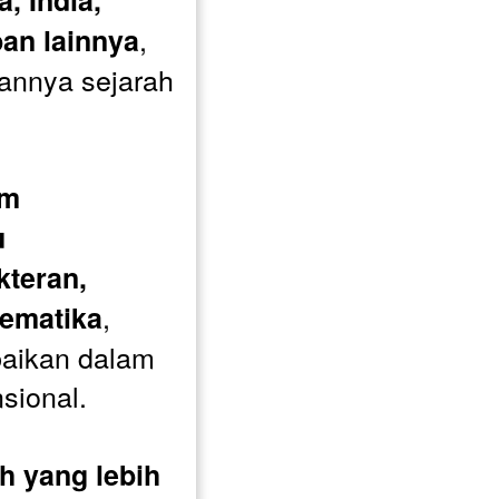
 India, 
, 
an lainnya
nnya sejarah 
m 
 
teran, 
, 
tematika
baikan dalam 
sional.
h yang lebih 