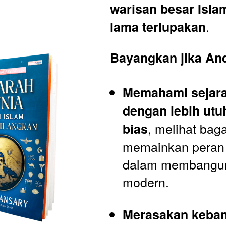
warisan besar Islam
.
lama terlupakan
Bayangkan jika An
Memahami sejara
dengan lebih utuh
, melihat bag
bias
memainkan peran 
dalam membangun
modern.
Merasakan keban