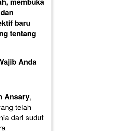
ah, membuka 
 dan 
tif baru 
ng tentang 
ajib Anda 
, 
m Ansary
ang telah 
ia dari sudut 
a 