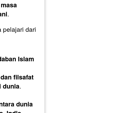
masa 
.
ani
elajari dari 
aban Islam 
an filsafat 
.
i dunia
ntara dunia 