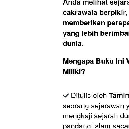
Anda melihat sejar
cakrawala berpikir,
memberikan perspek
yang lebih berimba
.
dunia
Mengapa Buku Ini W
Miliki?
 Ditulis oleh 
Tami
seorang sejarawan y
mengkaji sejarah dun
pandang Islam secar