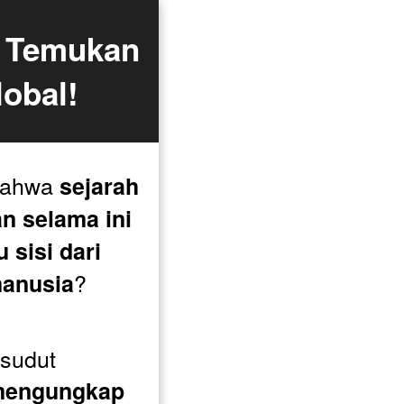
 Temukan 
obal!
bahwa 
sejarah 
n selama ini 
sisi dari 
?

manusia
sudut 
engungkap 