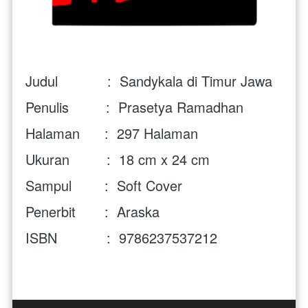
Judul            : 
 Sandykala di Timur Jawa
Penulis         : 
 Prasetya Ramadhan
Halaman      : 
 297
Halaman
Ukuran         :  
18 cm x 24 cm
Sampul        :  Soft Cover
Penerbit       :  Araska
ISBN            :
9786237537212