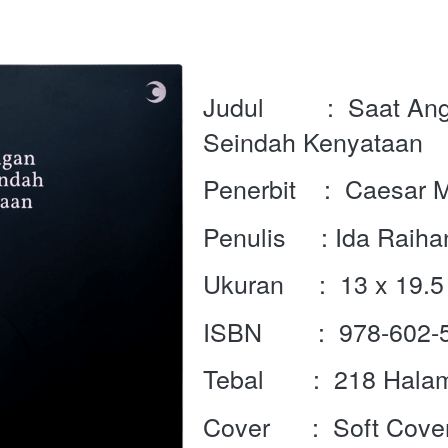
Judul         :  Saat An
Seindah Kenyataan
Penerbit    :  Caesar
Penulis     : Ida Raiha
Ukuran     :  13 x 19.
ISBN        :  978-602
Tebal       :  218 Hal
Cover      :  Soft Cove