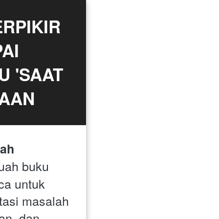
PIKIR 
I 
 'SAAT 
TAAN
ah 
uah buku 
a untuk 
si masalah 
n, dan 