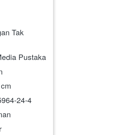
gan Tak 
 Media Pustaka
n
5 cm
-5964-24-4
aman
r