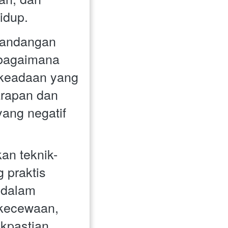
idup. 
andangan 
bagaimana 
keadaan yang 
rapan dan 
ang negatif 
an teknik-
 praktis 
dalam 
kecewaan, 
kpastian 