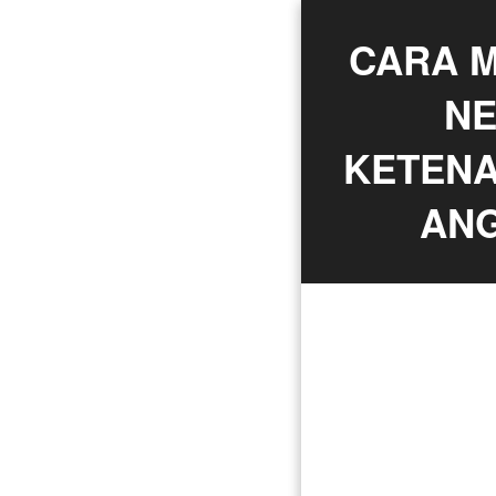
CARA M
NE
KETENA
ANG