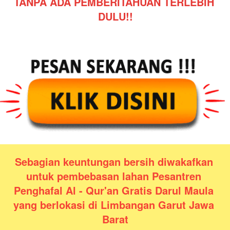
TANPA ADA PEMBERITAHUAN TERLEBIH 
DULU!!
Sebagian keuntungan bersih diwakafkan 
untuk pembebasan lahan Pesantren 
Penghafal Al - Qur'an Gratis Darul Maula 
yang berlokasi di Limbangan Garut Jawa 
Barat