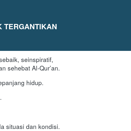
 TERGANTIKAN 
baik, seinspiratif, 
sekomplet, seunggul, sesakral, dan sehebat Al-Qur’an. 
epanjang hidup.
. 
Al-Qur’an bisa dibaca untuk segala situasi dan kondisi. 