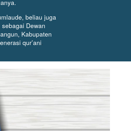
ganya.
mlaude, beliau juga 
 sebagai Dewan 
nangun, Kabupaten 
enerasi qur’ani
.