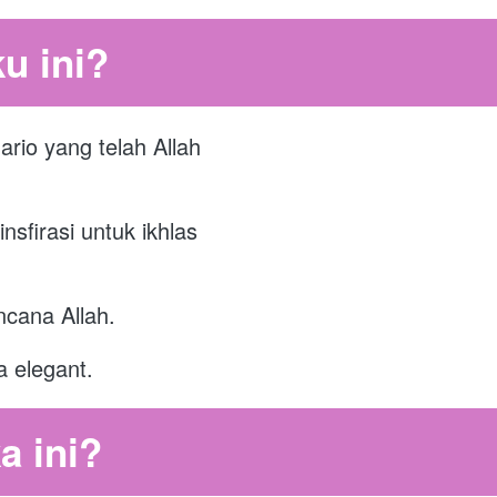
u ini?
io yang telah Allah 
sfirasi untuk ikhlas 
ncana Allah.
 elegant. 
a ini?