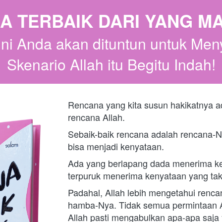
A TERBAIK DARI YANG MA
ini Anda akan dituntun untuk Men
Skenario Allah itu Begitu Indah!
Rencana yang kita susun hakikatnya a
rencana Allah. 
Sebaik-baik rencana adalah rencana-N
bisa menjadi kenyataan. 
Ada yang berlapang dada menerima ke
terpuruk menerima kenyataan yang tak
Padahal, Allah lebih mengetahui rencan
hamba-Nya. Tidak semua permintaan All
Allah pasti mengabulkan apa-apa saja