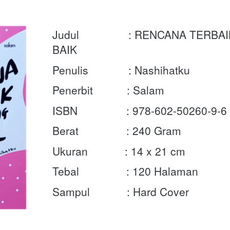
Judul                : RENCANA TER
BAIK
Penulis             : Nashihatku
Penerbit           : Salam
ISBN	        : 
978-602-50260-9-6
Berat	        : 
240 Gram
Ukuran            : 14 x 21 cm
Tebal	        : 120 Halaman
Sampul            : Hard Cover