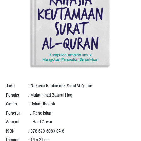
Judul	       :  
Rahasia Keutamaan Surat Al-Quran
Penulis	       :  
Muhammad Zaairul Haq
Genre             :  Islam, Ibadah
Penerbit          :  Rene Islam
Sampul           :  Hard Cover
ISBN	       :  
978-623-6083-04-8
Dimensi	       :  14 × 21 cm