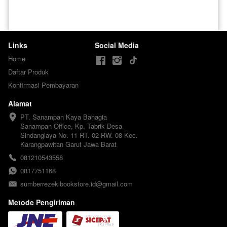
Links
Social Media
Home
Daftar Produk
Konfirmasi Pembayaran
Alamat
PT. Sanampan Kaya Bahagia

Sanampan Office, Kp. Tabrik Desa 
Sindanglaya No. 11 RT. 02 RW. 08 Kec. 
Karangpawitan Garut Jawa Barat
081210543558
0817751168
sumberrezekibookstore.id@gmail.com
Metode Pengiriman