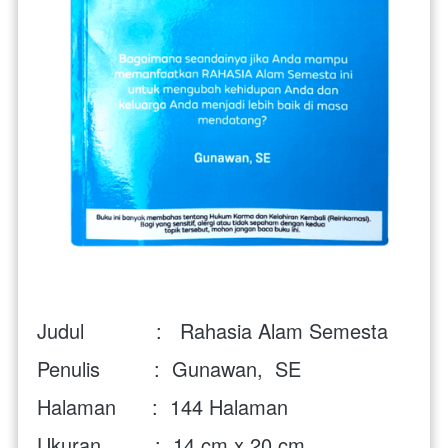
Judul            : 
  Rahasia Alam Semesta
Penulis         :  Gunawan,  SE
Halaman      : 
 144
Halaman
Ukuran         :  
14 cm x 20 cm