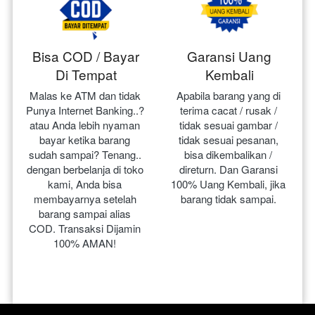
Bisa COD / Bayar
Garansi Uang
Di Tempat
Kembali
Malas ke ATM dan tidak 
Apabila barang yang di 
Punya Internet Banking..? 
terima cacat / rusak / 
atau Anda lebih nyaman 
tidak sesuai gambar / 
bayar ketika barang 
tidak sesuai pesanan, 
sudah sampai? Tenang.. 
bisa dikembalikan / 
dengan berbelanja di toko 
direturn. Dan Garansi 
kami, Anda bisa 
100% Uang Kembali, jika 
membayarnya setelah 
barang tidak sampai.
barang sampai alias 
COD. Transaksi Dijamin 
100% AMAN!