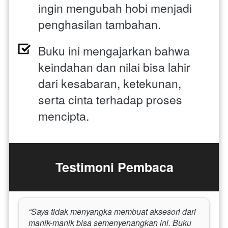
ingin mengubah hobi menjadi 
penghasilan tambahan. 
Buku ini mengajarkan bahwa 
keindahan dan nilai bisa lahir 
dari kesabaran, ketekunan, 
serta cinta terhadap proses 
mencipta. 
Testimoni Pembaca
“Saya tidak menyangka membuat aksesori dari 
manik-manik bisa semenyenangkan ini. Buku 