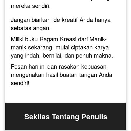
mereka sendiri.
Jangan biarkan ide kreatif Anda hanya 
sebatas angan. 
Miliki buku Ragam Kreasi dari Manik-
manik sekarang, mulai ciptakan karya 
yang indah, bernilai, dan penuh makna. 
Pesan hari ini dan rasakan kepuasan 
mengenakan hasil buatan tangan Anda 
sendiri!
Sekilas Tentang Penulis