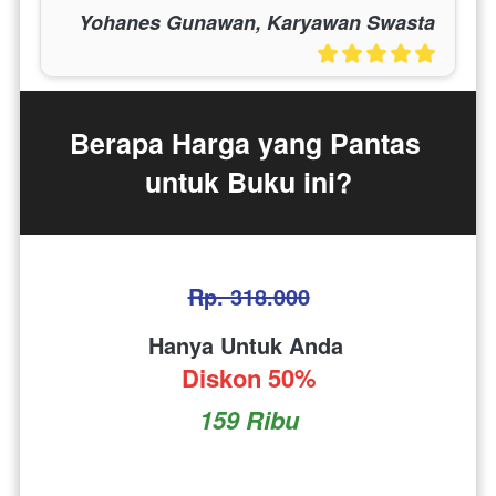
Yohanes Gunawan, Karyawan Swasta
Berapa Harga yang Pantas 
untuk Buku ini?
Rp. 318.000
Hanya Untuk Anda 
Diskon 50%
159 Ribu