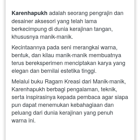
adalah seorang pengrajin dan 
Karenhapukh 
desainer aksesori yang telah lama 
berkecimpung di dunia kerajinan tangan, 
khususnya manik-manik. 
Kecintaannya pada seni merangkai warna, 
bentuk, dan kilau manik-manik membuatnya 
terus bereksperimen menciptakan karya yang 
elegan dan bernilai estetika tinggi. 
Melalui buku Ragam Kreasi dari Manik-manik, 
Karenhapukh berbagi pengalaman, teknik, 
serta inspirasinya kepada pembaca agar siapa 
pun dapat menemukan kebahagiaan dan 
peluang dari dunia kerajinan yang penuh 
warna ini.