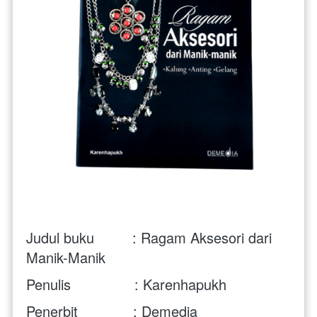
Judul buku         : Ragam Aksesori dari 
Manik-Manik
Penulis               : Karenhapukh
Penerbit             : Demedia