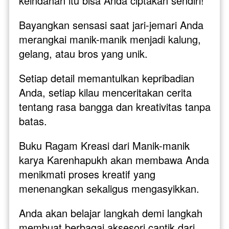
keindahan itu bisa Anda ciptakan sendiri!
Bayangkan sensasi saat jari-jemari Anda 
merangkai manik-manik menjadi kalung, 
gelang, atau bros yang unik. 
Setiap detail memantulkan kepribadian 
Anda, setiap kilau menceritakan cerita 
tentang rasa bangga dan kreativitas tanpa 
batas. 
Buku Ragam Kreasi dari Manik-manik 
karya Karenhapukh akan membawa Anda 
menikmati proses kreatif yang 
menenangkan sekaligus mengasyikkan.
Anda akan belajar langkah demi langkah 
membuat berbagai aksesori cantik dari 