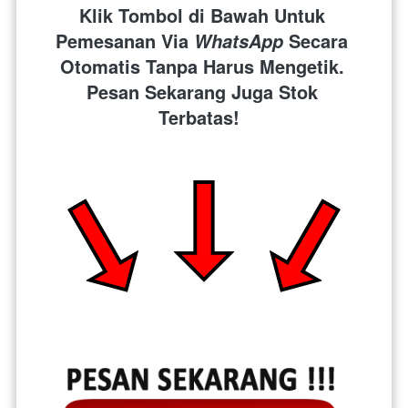
Klik Tombol di Bawah Untuk 
Pemesanan Via 
 Secara 
WhatsApp
Otomatis Tanpa Harus Mengetik. 
Pesan Sekarang Juga Stok 
Terbatas!  