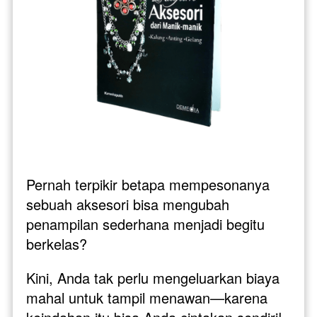
Pernah terpikir betapa mempesonanya 
sebuah aksesori bisa mengubah 
penampilan sederhana menjadi begitu 
berkelas? 
Kini, Anda tak perlu mengeluarkan biaya 
mahal untuk tampil menawan—karena 