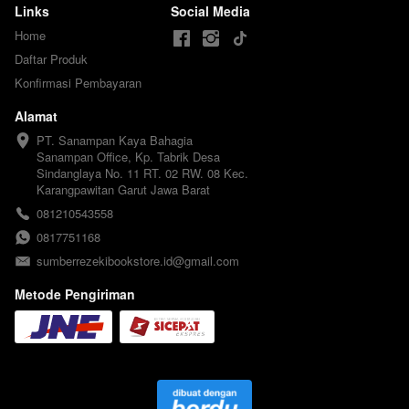
Links
Social Media
Home
Daftar Produk
Konfirmasi Pembayaran
Alamat
PT. Sanampan Kaya Bahagia

Sanampan Office, Kp. Tabrik Desa 
Sindanglaya No. 11 RT. 02 RW. 08 Kec. 
Karangpawitan Garut Jawa Barat
081210543558
0817751168
sumberrezekibookstore.id@gmail.com
Metode Pengiriman