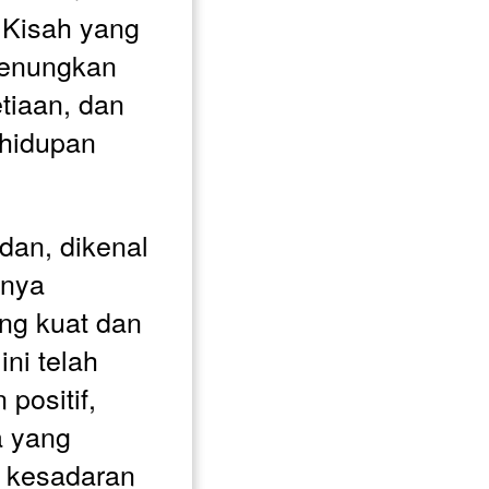
 Kisah yang 
enungkan 
tiaan, dan 
idupan 
an, dikenal 
nya 
ng kuat dan 
ni telah 
ositif, 
 yang 
 kesadaran 