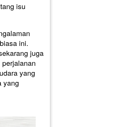
ang isu 
ngalaman 
asa ini. 
sekarang juga 
 perjalanan 
udara yang 
 yang 