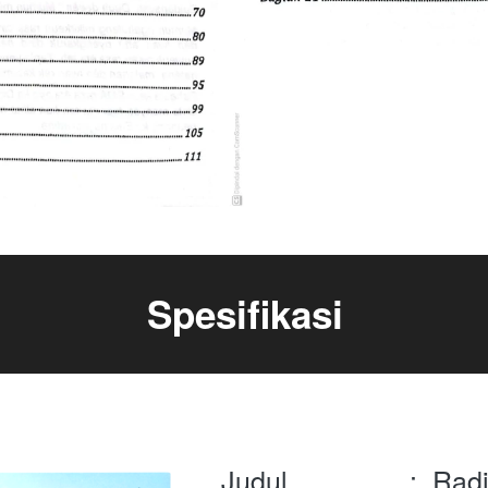
Spesifikasi
Judul                :  Rad