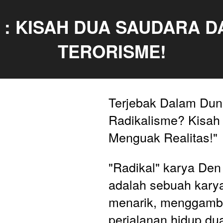
 : KISAH DUA SAUDARA DA
TERORISME!
Terjebak Dalam Duni
Radikalisme? Kisah 
Menguak Realitas!"
"Radikal" karya De
adalah sebuah karya 
menarik, menggamba
perjalanan hidup du