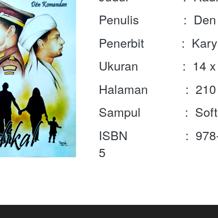
Penulis             :  
Penerbit           :  Ka
Ukuran             :  14
Halaman           :  2
Sampul             :  So
ISBN                 :  
5