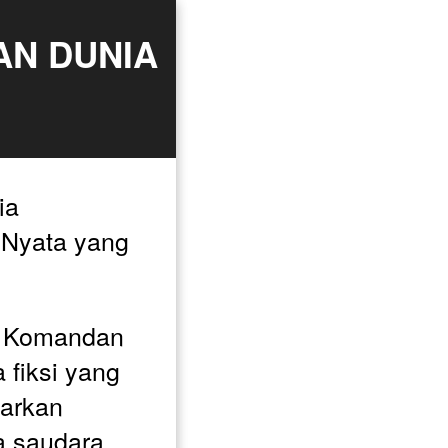
N DUNIA 
a 
Nyata yang 
n Komandan 
fiksi yang 
rkan 
a saudara 