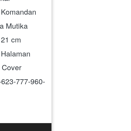
Den Komandan
rya Mutika
 x 21 cm
10 Halaman
ft Cover
978-623-777-960-