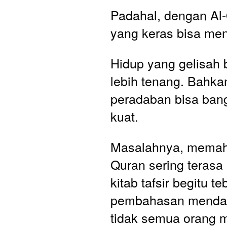
Padahal, dengan Al-Q
yang keras bisa men
Hidup yang gelisah b
lebih tenang. Bahka
peradaban bisa bang
kuat.
Masalahnya, memaha
Quran sering terasa 
kitab tafsir begitu t
pembahasan mendal
tidak semua orang 