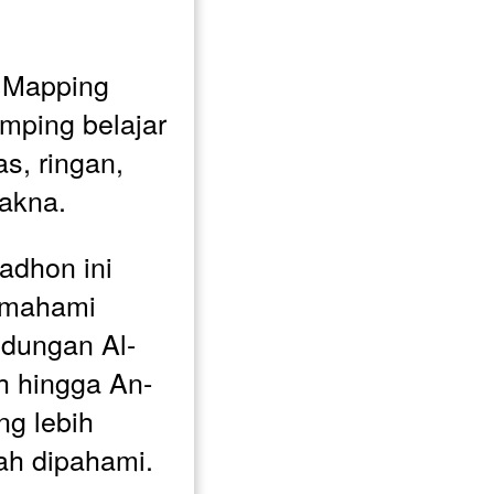
 Mapping 
mping belajar 
s, ringan, 
akna.
dhon ini 
mahami 
dungan Al-
ah hingga An-
g lebih 
h dipahami.