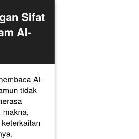
an Sifat 
lam Al-
 membaca Al-
amun tidak 
merasa 
 makna, 
keterkaitan 
nya.