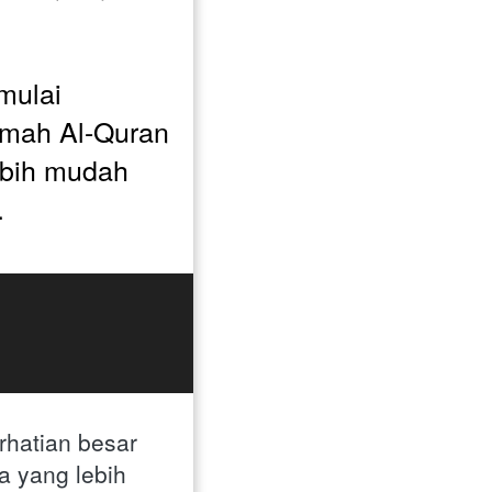
mulai 
mah Al-Quran 
bih mudah 
.
hatian besar 
yang lebih 