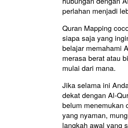
hubungan dengan Al
perlahan menjadi leb
Quran Mapping cocok 
siapa saja yang ingin
belajar memahami Al
merasa berat atau b
mulai dari mana.
Jika selama ini Anda 
dekat dengan Al-Qura
belum menemukan ca
yang nyaman, mungki
langkah awal yang se