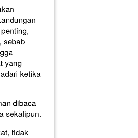
kan 
andungan 
penting, 
, sebab 
gga 
t yang 
adari ketika 
man dibaca 
 sekalipun. 
t, tidak 