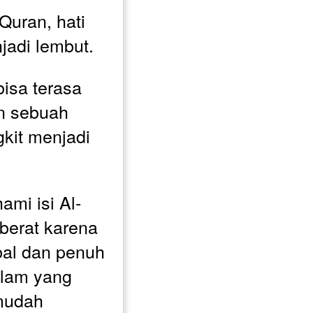
uran, hati 
jadi lembut. 
isa terasa 
n sebuah 
kit menjadi 
mi isi Al-
berat karena 
ebal dan penuh 
am yang 
mudah 