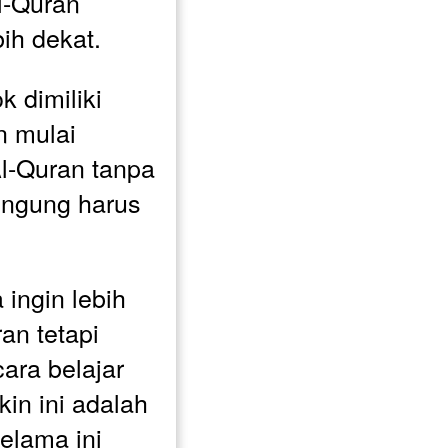
-Quran 
ih dekat.
dimiliki 
 mulai 
-Quran tanpa 
ingung harus 
ingin lebih 
n tetapi 
ra belajar 
n ini adalah 
lama ini 