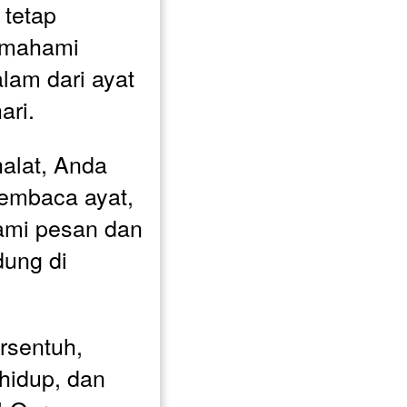
tetap 
mahami 
am dari ayat 
ari.
alat, Anda 
embaca ayat, 
ami pesan dan 
ung di 
rsentuh, 
hidup, dan 