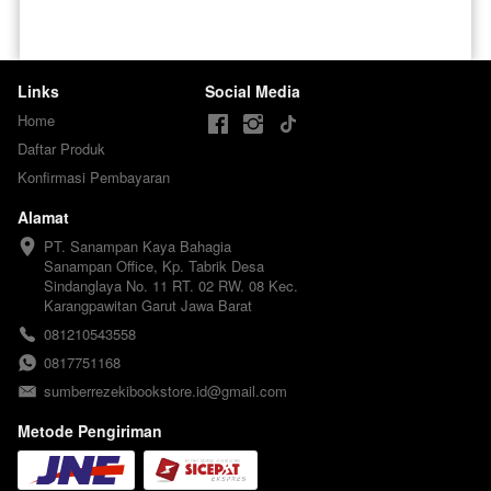
Links
Social Media
Home
Daftar Produk
Konfirmasi Pembayaran
Alamat
PT. Sanampan Kaya Bahagia

Sanampan Office, Kp. Tabrik Desa 
Sindanglaya No. 11 RT. 02 RW. 08 Kec. 
Karangpawitan Garut Jawa Barat
081210543558
0817751168
sumberrezekibookstore.id@gmail.com
Metode Pengiriman