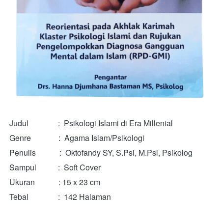
Judul               :  Psikologi Islami di Era Millenial
Genre              :  
Agama Islam/Psikologi
Penulis            :  
Oktofandy SY, S.Psi, M.Psi, Psikolog
Sampul           :  Soft Cover
Ukuran            : 
15 x 23 cm
Tebal               :  142 Halaman