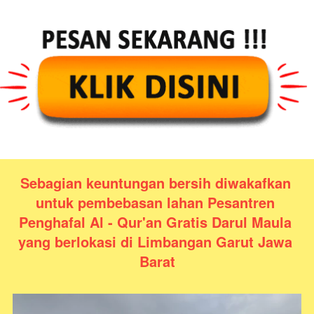
Sebagian keuntungan bersih diwakafkan 
untuk pembebasan lahan Pesantren 
Penghafal Al - Qur'an Gratis Darul Maula 
yang berlokasi di Limbangan Garut Jawa 
Barat