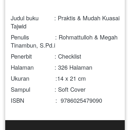
Judul buku         : Praktis & Mudah Kuasai 
Tajwid
Penulis               : 
Rohmattulloh & Megah 
Tinambun, S.Pd.i
Penerbit             : Checklist
Halaman            : 326 Halaman
Ukuran               :14 x 21 cm 
Sampul              : Soft Cover
ISBN                  :  9786025479090 