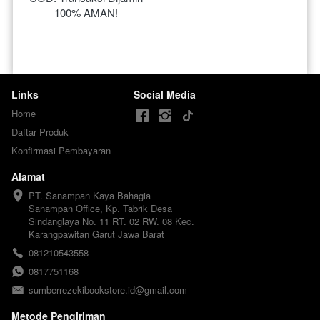
100% AMAN!
Links
Social Media
Home
Daftar Produk
Konfirmasi Pembayaran
Alamat
PT. Sanampan Kaya Bahagia

Sanampan Office, Kp. Tabrik Desa 
Sindanglaya No. 11 RT. 02 RW. 08 Kec. 
Karangpawitan Garut Jawa Barat
081210543558
0817751168
sumberrezekibookstore.id@gmail.com
Metode Pengiriman