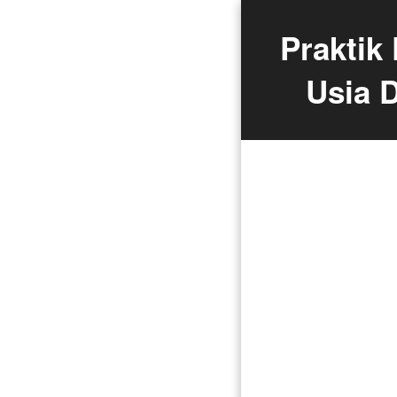
Praktik
Usia D