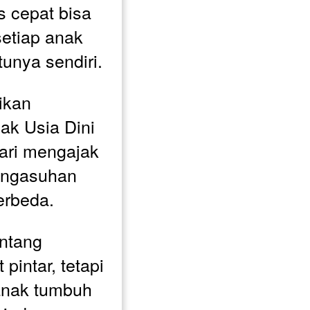
 cepat bisa 
setiap anak 
unya sendiri.
kan 
k Usia Dini 
ari mengajak 
engasuhan 
erbeda. 
ntang 
intar, tetapi 
nak tumbuh 