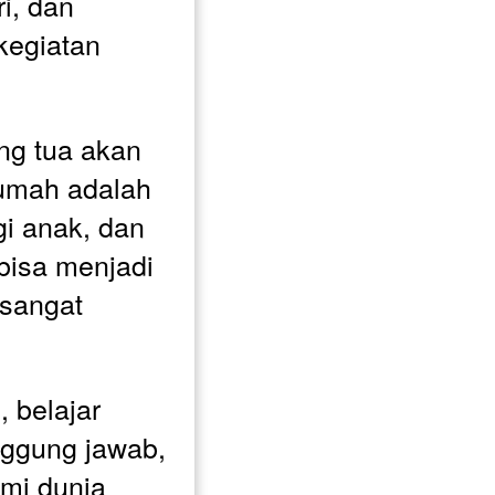
i, dan 
kegiatan 
.
ng tua akan 
mah adalah 
i anak, dan 
 bisa menjadi 
sangat 
 belajar 
nggung jawab, 
i dunia 