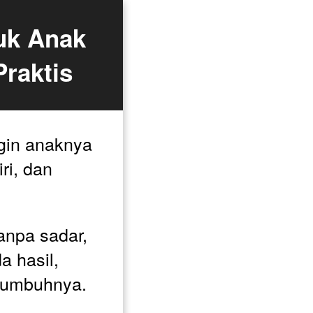
uk Anak 
Praktis
gin anaknya 
i, dan 
anpa sadar, 
a hasil, 
tumbuhnya. 