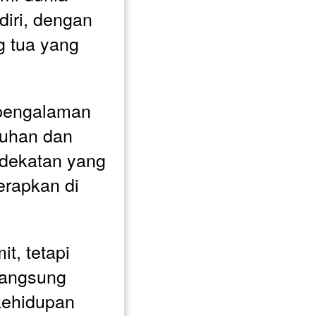
iri, dengan 
 tua yang 
 pengalaman 
uhan dan 
dekatan yang 
erapkan di 
t, tetapi 
angsung 
kehidupan 