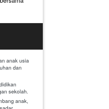
 bersama 
an anak usia 
uhan dan 
idikan 
gan sekolah.
bang anak, 
adar, 