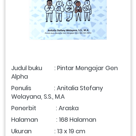
Judul buku        : Pintar Mengajar Gen 
Alpha
Penulis               : Anitalia Stefany 
Welayana, S.S., M.A
Penerbit             : Araska
Halaman            : 168 Halaman
Ukuran               : 13 x 19 cm 