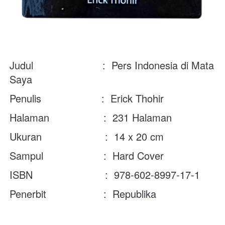
Judul                       :  Pers Indonesia di Mata 
Saya
Penulis                    :  
Erick Thohir
Halaman                  :  231 Halaman
Ukuran                     :  14 x 20 cm
Sampul                    :  Hard Cover
ISBN                        :  978-602-8997-17-1  
Penerbit                   :  Republika