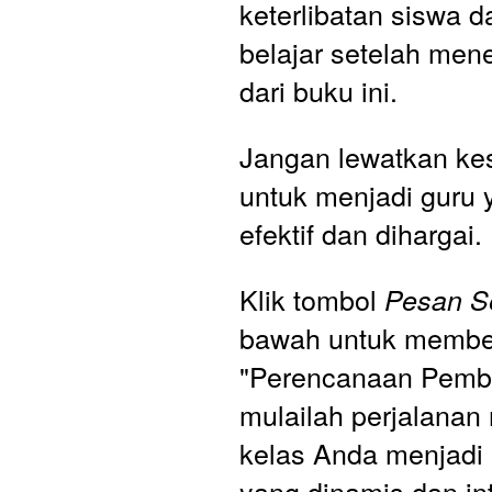
keterlibatan siswa da
belajar setelah mene
dari buku ini.
Jangan lewatkan ke
untuk menjadi guru y
efektif dan dihargai. 
Klik tombol 
Pesan S
bawah untuk membel
"Perencanaan Pembe
mulailah perjalanan
kelas Anda menjadi r
yang dinamis dan inte