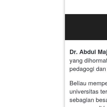
Dr. Abdul Maj
yang dihormat
pedagogi dan
Beliau memper
universitas t
sebagian besar