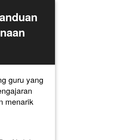
nduan 
naan 
g guru yang 
ngajaran 
n menarik 