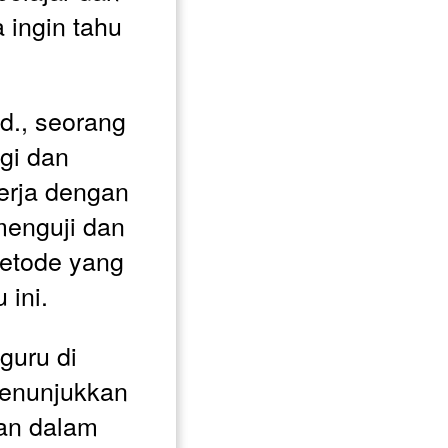
ingin tahu 
d., seorang 
i dan 
erja dengan 
enguji dan 
tode yang 
 ini. 
guru di 
enunjukkan 
an dalam 