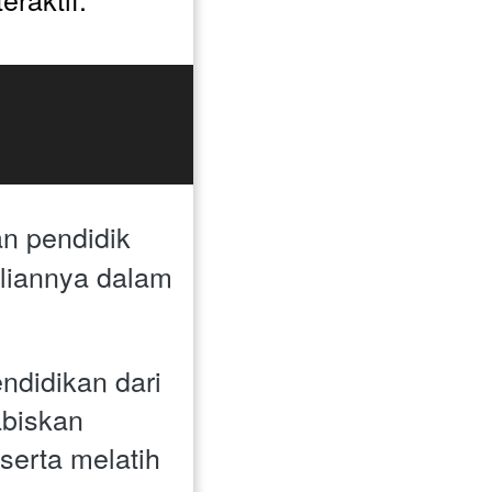
n pendidik 
liannya dalam 
didikan dari 
biskan 
serta melatih 