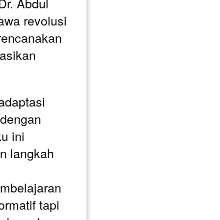
r. Abdul 
wa revolusi 
rencanakan 
sikan 
daptasi 
 dengan 
 ini 
 langkah 
belajaran 
rmatif tapi 