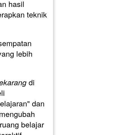
n hasil 
rapkan teknik 
sempatan 
ang lebih 
 di 
ekarang
i 
lajaran" dan 
 mengubah 
uang belajar 
raktif. 