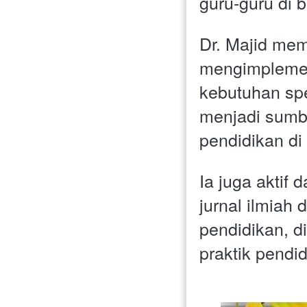
guru-guru di b
Dr. Majid mem
mengimplemen
kebutuhan spe
menjadi sumb
pendidikan di
Ia juga aktif 
jurnal ilmiah
pendidikan, d
praktik pendid