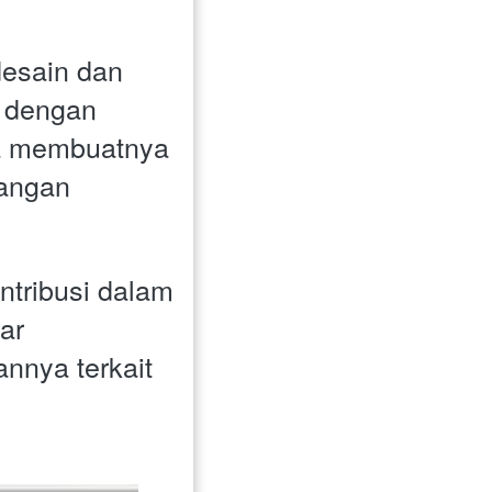
esain dan 
dengan 
a membuatnya 
angan 
ntribusi dalam 
r 
nya terkait 