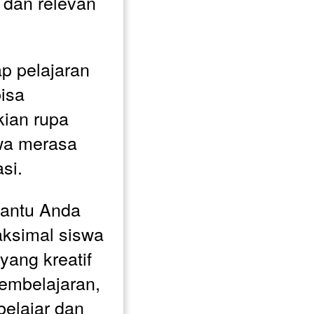
dan relevan 
p pelajaran 
isa 
ian rupa 
wa merasa 
si. 
antu Anda 
ksimal siswa 
ang kreatif 
embelajaran, 
elajar dan 