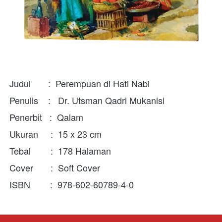
Judul       :  Perempuan di Hati Nabi 
Penulis    :
  Dr. Utsman Qadri Mukanisi
Penerbit   :  Qalam
Ukuran     :  15 x 23 cm
Tebal        :  178 Halaman
Cover       :  Soft Cover
ISBN        :  978-602-60789-4-0