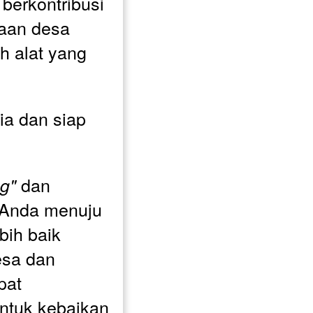
 berkontribusi 
aan desa 
h alat yang 
ia dan siap 
 dan 
g"
 Anda menuju 
ih baik 
sa dan 
at 
tuk kebaikan 