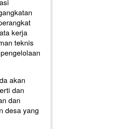
si 
angkatan 
erangkat 
ta kerja 
an teknis 
 pengelolaan 
da akan 
rti dan 
n dan 
n desa yang 