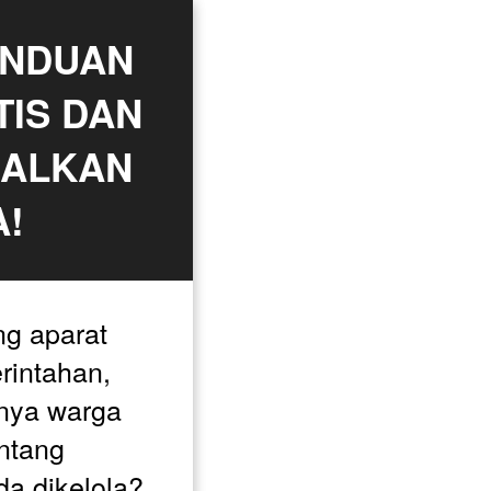
ANDUAN 
IS DAN 
ALKAN 
!
g aparat 
intahan, 
nya warga 
ntang 
a dikelola? 