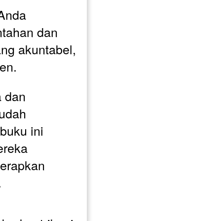
Anda 
tahan dan 
ng akuntabel, 
ien.
 dan 
udah 
uku ini 
reka 
rapkan 
.