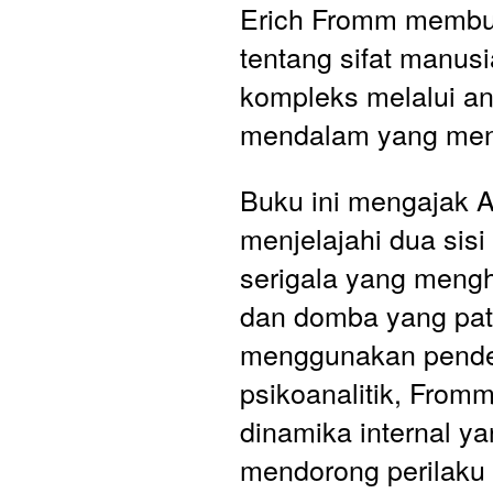
Erich Fromm membuk
tentang sifat manusi
kompleks melalui ana
mendalam yang men
Buku ini mengajak A
menjelajahi dua sisi
serigala yang meng
dan domba yang pat
menggunakan pende
psikoanalitik, From
dinamika internal ya
mendorong perilaku 