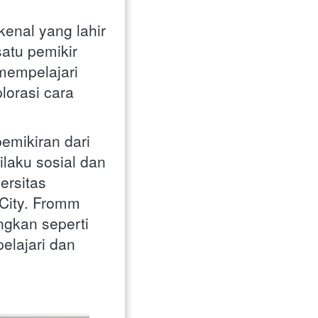
enal yang lahir 
atu pemikir 
mempelajari 
orasi cara 
mikiran dari 
laku sosial dan 
rsitas 
City. Fromm 
kan seperti 
lajari dan 