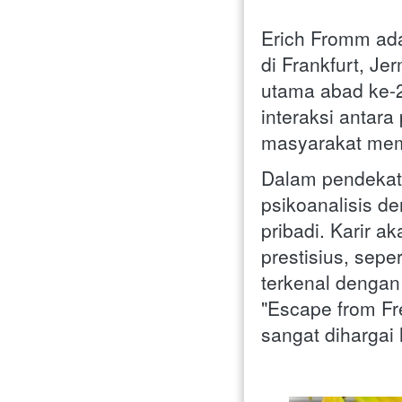
Erich Fromm adal
di Frankfurt, Je
utama abad ke-2
interaksi antara
masyarakat memp
Dalam pendekata
psikoanalisis de
pribadi. Karir a
prestisius, sepe
terkenal dengan
"Escape from Fre
sangat dihargai 