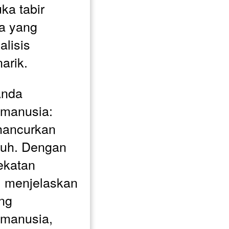
a tabir 
a yang 
lisis 
arik.
nda 
 manusia: 
hancurkan 
uh. Dengan 
katan 
m menjelaskan 
ng 
manusia, 