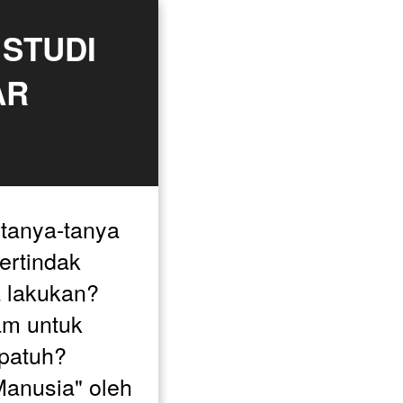
STUDI 
R 
tanya-tanya 
rtindak 
 lakukan? 
am untuk 
patuh? 
anusia" oleh 