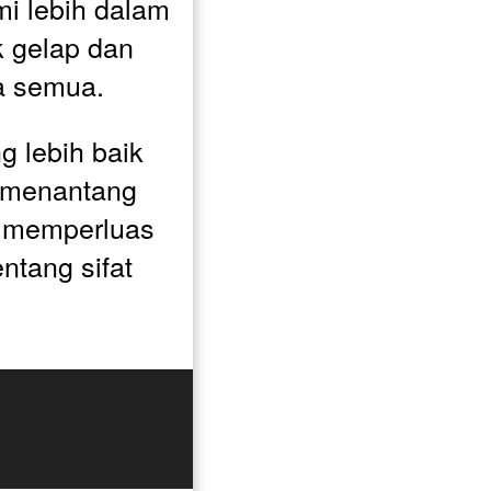
 lebih dalam 
 gelap dan 
ta semua.
 lebih baik 
 menantang 
 memperluas 
tang sifat 