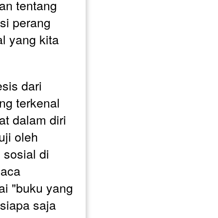
n tentang 
i perang 
l yang kita 
sis dari 
g terkenal 
t dalam diri 
ji oleh 
sosial di 
aca 
i "buku yang 
siapa saja 