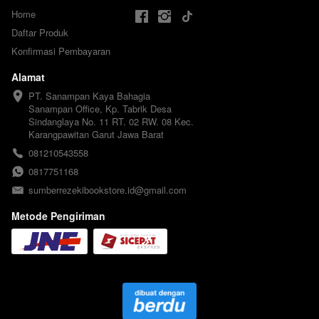
Home
Daftar Produk
Konfirmasi Pembayaran
Alamat
PT. Sanampan Kaya Bahagia

Sanampan Office, Kp. Tabrik Desa 
Sindanglaya No. 11 RT. 02 RW. 08 Kec. 
Karangpawitan Garut Jawa Barat
081210543558
0817751168
sumberrezekibookstore.id@gmail.com
Metode Pengiriman