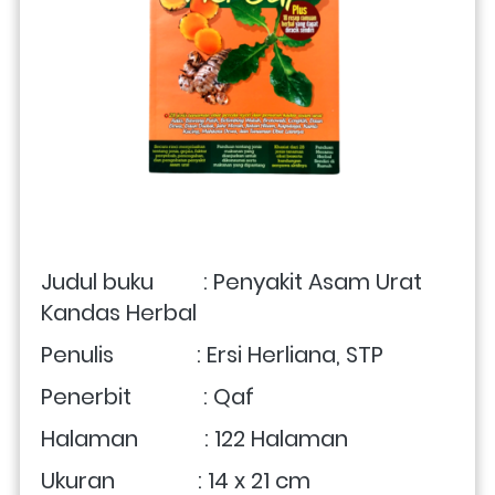
Judul buku         : Penyakit Asam Urat 
Kandas Herbal 
Penulis               : Ersi Herliana, STP
Penerbit             : Qaf
Halaman            : 122 Halaman
Ukuran               : 14 x 21 cm 