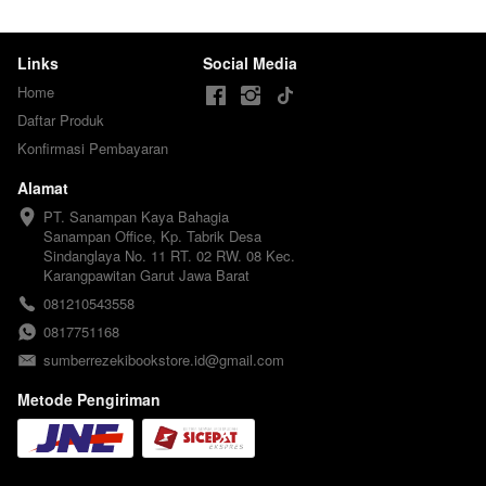
Links
Social Media
Home
Daftar Produk
Konfirmasi Pembayaran
Alamat
PT. Sanampan Kaya Bahagia

Sanampan Office, Kp. Tabrik Desa 
Sindanglaya No. 11 RT. 02 RW. 08 Kec. 
Karangpawitan Garut Jawa Barat
081210543558
0817751168
sumberrezekibookstore.id@gmail.com
Metode Pengiriman