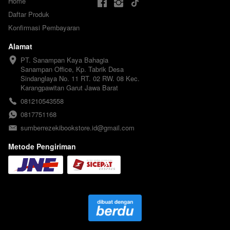
Home
Daftar Produk
Konfirmasi Pembayaran
Alamat
PT. Sanampan Kaya Bahagia

Sanampan Office, Kp. Tabrik Desa 
Sindanglaya No. 11 RT. 02 RW. 08 Kec. 
Karangpawitan Garut Jawa Barat
081210543558
0817751168
sumberrezekibookstore.id@gmail.com
Metode Pengiriman