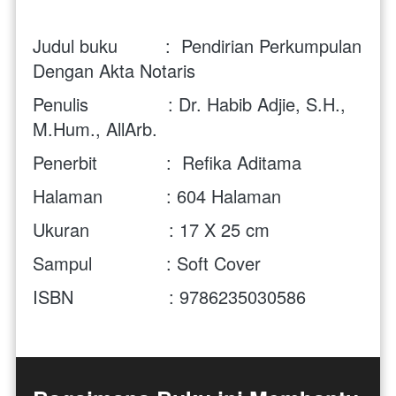
Judul buku         :  Pendirian Perkumpulan 
Dengan Akta Notaris
Penulis               : 
Dr. Habib Adjie, S.H., 
M.Hum., AllArb.
Penerbit             :  Refika Aditama 
Halaman            : 604 Halaman
Ukuran               : 17 X 25 cm
Sampul              : Soft Cover
ISBN                  : 
9786235030586