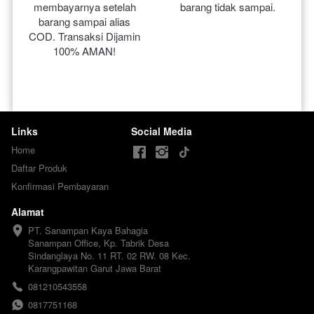
membayarnya setelah 
barang tidak sampai.
barang sampai alias 
COD. Transaksi Dijamin 
100% AMAN!
Links
Social Media
Home
Daftar Produk
Konfirmasi Pembayaran
Alamat
PT. Sanampan Kaya Bahagia

Sanampan Office, Kp. Tabrik Desa 
Sindanglaya No. 11 RT. 02 RW. 08 Kec. 
Karangpawitan Garut Jawa Barat
081210543558
0817751168